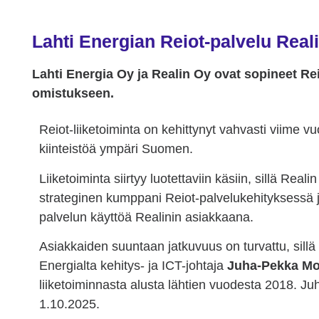
Lahti Energian Reiot-palvelu Rea
Lahti Energia Oy ja Realin Oy ovat sopineet Rei
omistukseen.
Reiot-liiketoiminta on kehittynyt vahvasti viime vu
kiinteistöä ympäri Suomen.
Liiketoiminta siirtyy luotettaviin käsiin, sillä Real
strateginen kumppani Reiot-palvelukehityksessä ja
palvelun käyttöä Realinin asiakkaana.
Asiakkaiden suuntaan jatkuvuus on turvattu, sillä R
Energialta kehitys- ja ICT-johtaja
Juha-Pekka Mo
liiketoiminnasta alusta lähtien vuodesta 2018. J
1.10.2025.