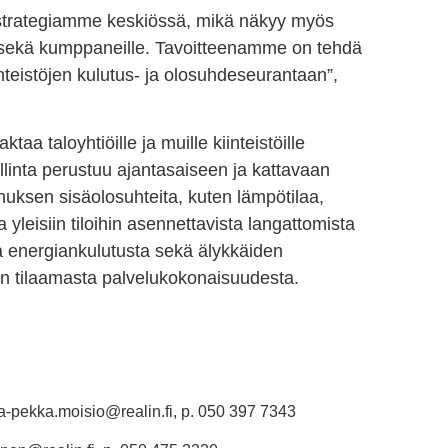
i strategiamme keskiössä, mikä näkyy myös
ille sekä kumppaneille. Tavoitteenamme on tehdä
nteistöjen kulutus- ja olosuhdeseurantaan”,
taa taloyhtiöille ja muille kiinteistöille
llinta perustuu ajantasaiseen ja kattavaan
nuksen sisäolosuhteita, kuten lämpötilaa,
a yleisiin tiloihin asennettavista langattomista
a energiankulutusta sekä älykkäiden
an tilaamasta palvelukokonaisuudesta.
ha-pekka.moisio@realin.fi, p. 050 397 7343