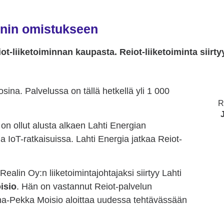
linin omistukseen
ot-liiketoiminnan kaupasta. Reiot-liiketoiminta siirty
osina. Palvelussa on tällä hetkellä yli 1 000
R
in on ollut alusta alkaen Lahti Energian
 IoT-ratkaisuissa. Lahti Energia jatkaa Reiot-
ealin Oy:n liiketoimintajohtajaksi siirtyy Lahti
isio
. Hän on vastannut Reiot-palvelun
uha-Pekka Moisio aloittaa uudessa tehtävässään