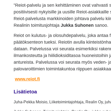
”Reiot-palvelu ja sen kehittäminen ovat vahvast
positiivisesti nykyisille ja uusille Reiot-asiakka
Reiot-palvelusta markkinoiden johtava palvelu kii
Realinin toimitusjohtaja
Jukka Suhonen
sanoo.
Reiot on kulutus- ja olosuhdepalvelu, joka antaa fak
päätöksenteon tueksi. Reiotin avulla kiinteistönha
dataan. Palvelussa voi seurata esimerkiksi raken
ilmankosteutta ja hiilidioksiditasoa huoneistoihin j
antureista. Palvelussa voi seurata myös veden- j
palovaroittimien toimintakuntoa riippuen asiakka
www.reiot.fi
Lisätietoa
Juha-Pekka Moisio, Liiketoimintajohtaja, Realin Oy, ju